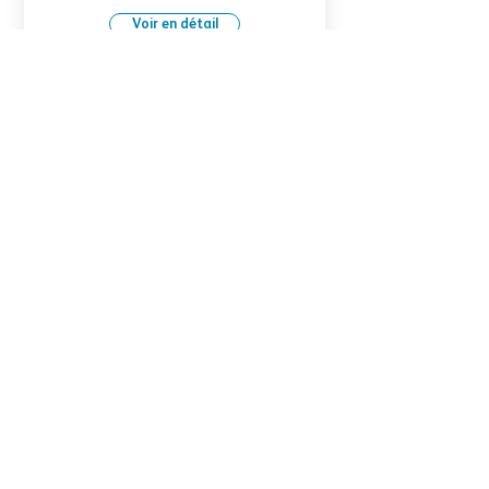
Voir en détail
Masques FFP3 NR jetables
Masques de protection FFP3 NR
Disponible avec ou sans valve
Voir en détail