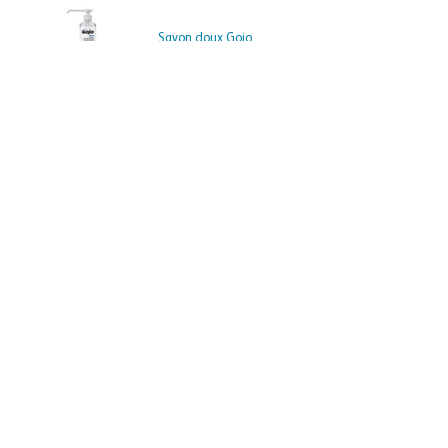
Savon doux Gojo
NOS SOLUTIONS
Système de prélèvement
Gamme blanche
Hygiène et désinfection
Équipement de protection
Matériel médical personnalisé
Téléchargez notre catalogue
NOUS CONTACTER
DISTRILAB FRANCE
500 rue de l'étang
57155 MARLY
Ouvert du Lundi au Vendredi
de 9h à 12h et de 14h à 18h