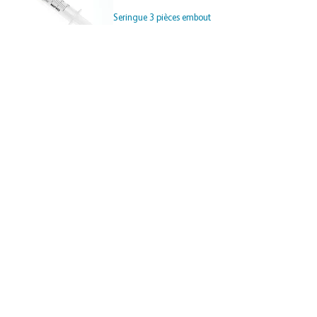
Seringue 3 pièces embout
Luer
Seringue 3 pièces
Infineed usage unique
Seringue 2 pièces
Infineed usage unique