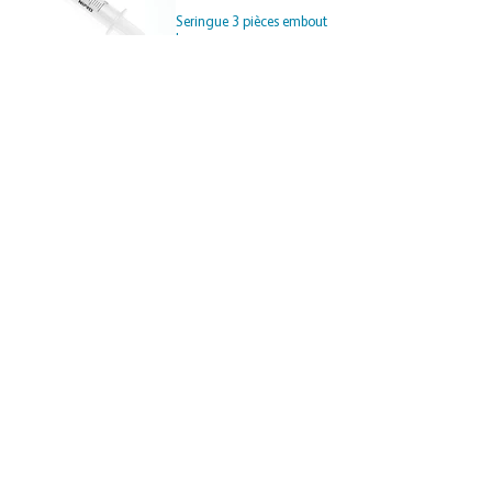
Seringue 3 pièces embout
Luer
Seringue 3 pièces
Infineed usage unique
Seringue 2 pièces
Infineed usage unique